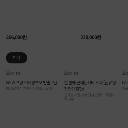
306,000원
220,000원
단과
NEW 프랑스어 왕초보 탈출 1탄
한 번에 끝내는 DELF A2 (신유형
GO
전면개정판)
더 새로워진 프랑스어 왕초보탈출!
중급
신유형 개정 사항 전체 반영! 고득점 비
법 전수