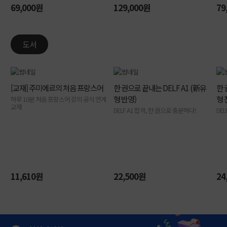
69,000원
129,000원
79
도서
회원가입하고
전강좌 무료로 수강하기 >
[교재] 주미에르의 처음 프랑스어
한 권으로 끝내는 DELF A1 (新유
한 
형 반영)
형 
하루 10분 처음 프랑스어 강의 공식 연계
무료 레벨테스트로
교재
DELF A1 합격, 한 권으로 충분하다!
DE
나에게 맞는 강의 찾기 >
회원가입하고
전강좌 무료로 수강하기 >
11,610원
22,500원
24
무료 레벨테스트로
나에게 맞는 강의 찾기 >