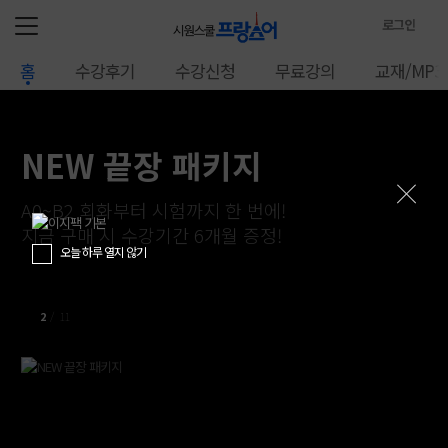
로그인
로
홈
수강후기
수강신청
무료강의
교재/MP3
그
인
정
보
NEW 끝장 패키지
A0~B2 회화부터 시험까지 한 번에!
지금 구매 시 수강기간 6개월 증정!
오늘 하루 열지 않기
2
/
11