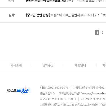
이채*
[NEW 프랑스어 왕초보탈출 2탄 ]
프랑스어 100일 챌린지 후기 :
김화*
[중고급 문법 완성 ]
프랑스어 100일 챌린지 후기 : 어디 가서 "
1
2
회사소개
단체수강
제휴안내
채
대표번호
02)6409-0878
|
기업체 교육 컨설팅 및 출강
02-
㈜골드앤에스
|
대표번호/통번역문의:
siwoncs@siwonscho
사업자등록번호:
120-81-63837
|
통신판매업신고번호: 제
서울특별시 영등포구 영신로 166 영등포반도아이비밸리 7층,8