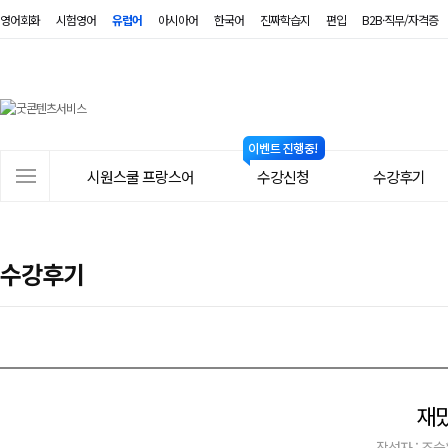
영어회화
시험영어
유럽어
아시아어
한국어
진짜학습지
편입
B2B·직무/자격증
시
원
스
사
시원스쿨 프랑스어
수강신청
수강후기
쿨
이
트
프
메
랑
수강후기
뉴
스
어
재밌
작성자 : 조슬