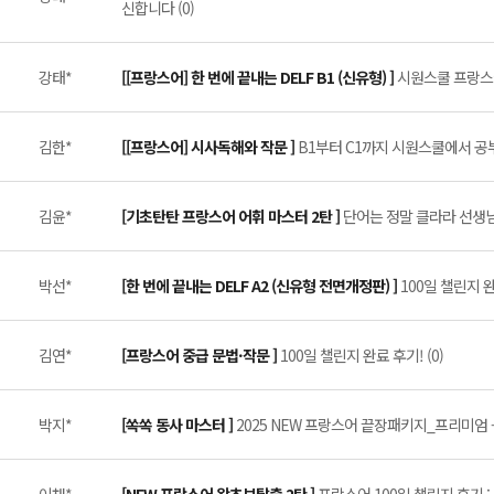
신합니다 (0)
강태*
[[프랑스어] 한 번에 끝내는 DELF B1 (신유형) ]
시원스쿨 프랑스어 
김한*
[[프랑스어] 시사독해와 작문 ]
B1부터 C1까지 시원스쿨에서 공부
김윤*
[기초탄탄 프랑스어 어휘 마스터 2탄 ]
단어는 정말 클라라 선생님이
박선*
[한 번에 끝내는 DELF A2 (신유형 전면개정판) ]
100일 챌린지 
김연*
[프랑스어 중급 문법·작문 ]
100일 챌린지 완료 후기! (0)
박지*
[쏙쏙 동사 마스터 ]
2025 NEW 프랑스어 끝장패키지_프리미엄 -