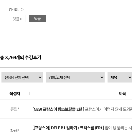
감사합니다
답글
댓글 0
총 3,769개의 수강후기
작성자
제목
류민*
[NEW 프랑스어 왕초보탈출 2탄 ]
프랑스어가 어렵지 않게 도와준 
[[프랑스어] DELF B1 말하기 / 크리스쌤 (FR) ]
입이 뻥 뚫리는 시
강태*