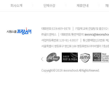
회사소개
단체수강
제휴안내
채
대표번호
02)6409-0878
|
기업체 교육 컨설팅 및 출강
02-
㈜골드앤에스
|
대표번호/통번역문의:
siwoncs@siwonscho
사업자등록번호:
120-81-63837
|
통신판매업신고번호: 제
서울특별시 영등포구 영신로 166 영등포반도아이비밸리 7층,8
Copyright ©
2026
siwonschool. All Rights Reserved.