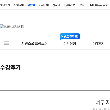
영어회화
시험영어
유럽어
아시아어
한국어
진짜학습지
편입
B2B·직무/자격증
시
원
스
사
시원스쿨 프랑스어
수강신청
수강후기
쿨
이
트
프
메
랑
수강후기
뉴
스
어
너무 
작성자 : 한다