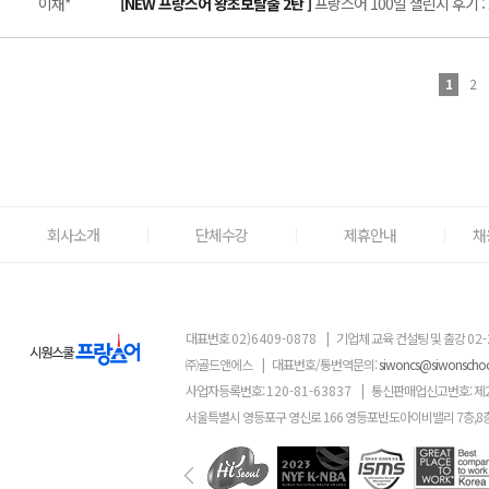
이채*
[NEW 프랑스어 왕초보탈출 2탄 ]
프랑스어 100일 챌린지 후기 :
1
2
회사소개
단체수강
제휴안내
채
대표번호
02)6409-0878
|
기업체 교육 컨설팅 및 출강
02-
㈜골드앤에스
|
대표번호/통번역문의:
siwoncs@siwonscho
사업자등록번호:
120-81-63837
|
통신판매업신고번호: 제
서울특별시 영등포구 영신로 166 영등포반도아이비밸리 7층,8