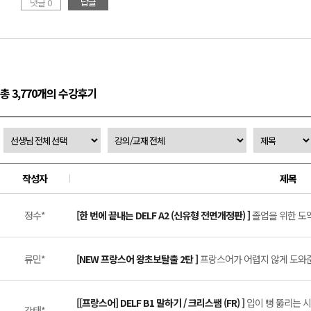
답글
댓글 0
총 3,770개의 수강후기
작성자
제목
정수*
[한 번에 끝내는 DELF A2 (신유형 전면개정판) ]
졸업을 위한 도약..
류민*
[NEW 프랑스어 왕초보탈출 2탄 ]
프랑스어가 어렵지 않게 도와준 
[[프랑스어] DELF B1 말하기 / 크리스쌤 (FR) ]
입이 뻥 뚫리는 시
강태*