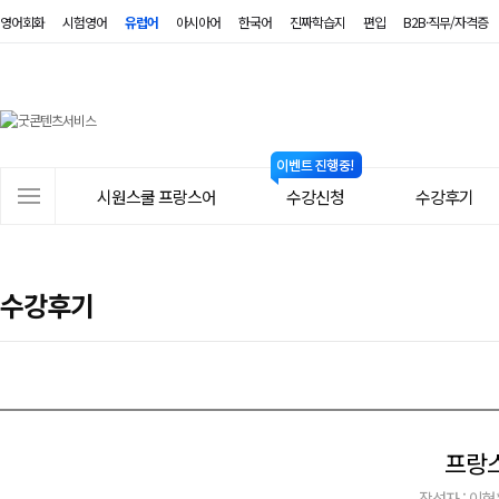
영어회화
시험영어
유럽어
아시아어
한국어
진짜학습지
편입
B2B·직무/자격증
시
원
스
사
시원스쿨 프랑스어
수강신청
수강후기
쿨
이
트
프
메
랑
수강후기
뉴
스
어
프랑스
작성자 : 이현