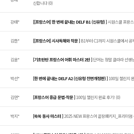
신합니다 (0)
강태*
[[프랑스어] 한 번에 끝내는 DELF B1 (신유형) ]
시원스쿨 프랑스어 
김한*
[[프랑스어] 시사독해와 작문 ]
B1부터 C1까지 시원스쿨에서 공부
김윤*
[기초탄탄 프랑스어 어휘 마스터 2탄 ]
단어는 정말 클라라 선생님이
박선*
[한 번에 끝내는 DELF A2 (신유형 전면개정판) ]
100일 챌린지 
김연*
[프랑스어 중급 문법·작문 ]
100일 챌린지 완료 후기! (0)
박지*
[쏙쏙 동사 마스터 ]
2025 NEW 프랑스어 끝장패키지_프리미엄 -