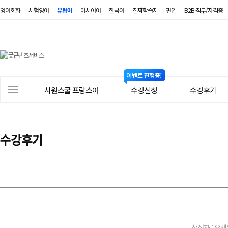
영어회화
시험영어
유럽어
아시아어
한국어
진짜학습지
편입
B2B·직무/자격증
시
원
스
사
시원스쿨 프랑스어
수강신청
수강후기
쿨
이
트
프
메
랑
수강후기
뉴
스
어
작성자 : 오세