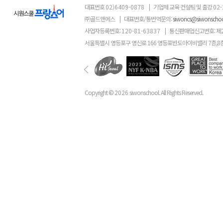
대표번호
02)6409-0878
|
기업체 교육 컨설팅 및 출강
02-
㈜골드앤에스
|
대표번호/통번역문의:
siwoncs@siwonscho
사업자등록번호:
120-81-63837
|
통신판매업신고번호: 제
서울특별시 영등포구 영신로 166 영등포반도아이비밸리 7층,8
Copyright ©
2026
siwonschool. All Rights Reserved.