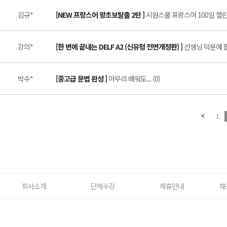
김규*
[NEW 프랑스어 왕초보탈출 2탄 ]
시원스쿨 프랑스어 100일 챌린지
강의*
[한 번에 끝내는 DELF A2 (신유형 전면개정판) ]
선생님 덕분에 합
박수*
[중고급 문법 완성 ]
아무리 배워도... (0)
1
회사소개
단체수강
제휴안내
채