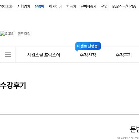
영어회화
시험영어
유럽어
아시아어
한국어
진짜학습지
편입
B2B·직무/자격증
시
원
스
사
시원스쿨 프랑스어
수강신청
수강후기
쿨
이
트
프
메
랑
수강후기
뉴
스
어
문
작성자 : 이고