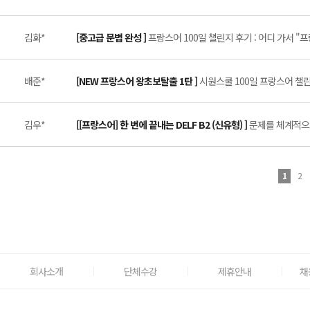
김화*
[중고급 문법 완성 ]
프랑스어 100일 챌린지 후기 : 어디 가서 "
배준*
[NEW 프랑스어 왕초보탈출 1탄 ]
시원스쿨 100일 프랑스어 챌린지
김우*
[[프랑스어] 한 번에 끝내는 DELF B2 (신유형) ]
문제를 체계적으로
1
2
회사소개
단체수강
제휴안내
채