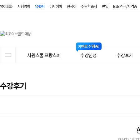
영어회화
시험영어
유럽어
아시아어
한국어
진짜학습지
편입
B2B·직무/자격증
시
원
스
사
시원스쿨 프랑스어
수강신청
수강후기
쿨
이
트
프
메
랑
수강후기
뉴
스
어
작성자 : 정지