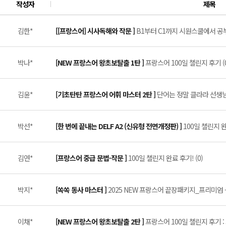
작성자
제목
김한*
[[프랑스어] 시사독해와 작문 ]
B1부터 C1까지 시원스쿨에서 공부
박나*
[NEW 프랑스어 왕초보탈출 1탄 ]
프랑스어 100일 챌린지 후기 (0
김윤*
[기초탄탄 프랑스어 어휘 마스터 2탄 ]
단어는 정말 클라라 선생님이
박선*
[한 번에 끝내는 DELF A2 (신유형 전면개정판) ]
100일 챌린지 
김연*
[프랑스어 중급 문법·작문 ]
100일 챌린지 완료 후기! (0)
박지*
[쏙쏙 동사 마스터 ]
2025 NEW 프랑스어 끝장패키지_프리미엄 -
이채*
[NEW 프랑스어 왕초보탈출 2탄 ]
프랑스어 100일 챌린지 후기 :