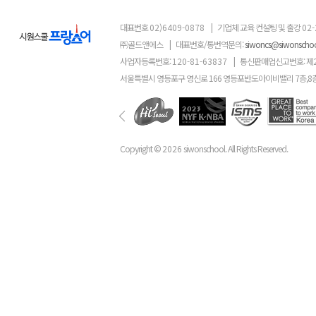
대표번호
02)6409-0878
|
기업체 교육 컨설팅 및 출강
02-
㈜골드앤에스
|
대표번호/통번역문의:
siwoncs@siwonscho
사업자등록번호:
120-81-63837
|
통신판매업신고번호: 제
서울특별시 영등포구 영신로 166 영등포반도아이비밸리 7층,8
Copyright ©
2026
siwonschool. All Rights Reserved.