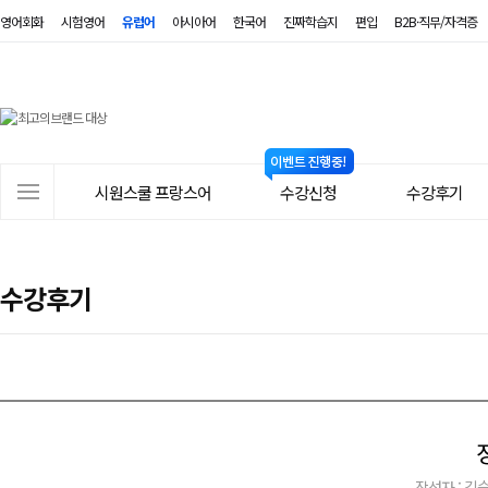
영어회화
시험영어
유럽어
아시아어
한국어
진짜학습지
편입
B2B·직무/자격증
시
원
스
사
시원스쿨 프랑스어
수강신청
수강후기
쿨
이
트
프
메
랑
수강후기
뉴
스
어
작성자 : 김승