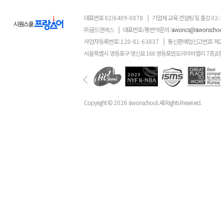
대표번호
02)6409-0878
|
기업체 교육 컨설팅 및 출강
02-
㈜골드앤에스
|
대표번호/통번역문의:
siwoncs@siwonscho
사업자등록번호:
120-81-63837
|
통신판매업신고번호: 제
서울특별시 영등포구 영신로 166 영등포반도아이비밸리 7층,8
Copyright ©
2026
siwonschool. All Rights Reserved.