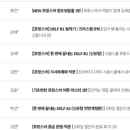
류민*
[NEW 프랑스어 왕초보탈출 2탄 ]
프랑스어가 어렵지 않게 도와준 
[[프랑스어] DELF B1 말하기 / 크리스쌤 (FR) ]
입이 뻥 뚫리는 시
강태*
신합니다 (0)
강태*
[[프랑스어] 한 번에 끝내는 DELF B1 (신유형) ]
시원스쿨 프랑스어 
김한*
[[프랑스어] 시사독해와 작문 ]
B1부터 C1까지 시원스쿨에서 공부
김윤*
[기초탄탄 프랑스어 어휘 마스터 2탄 ]
단어는 정말 클라라 선생님이
박선*
[한 번에 끝내는 DELF A2 (신유형 전면개정판) ]
100일 챌린지 
김연*
[프랑스어 중급 문법·작문 ]
100일 챌린지 완료 후기! (0)