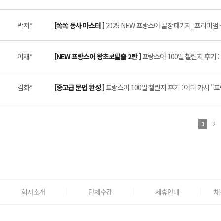
박지*
[쏙쏙 동사 마스터 ]
2025 NEW 프랑스어 끝장패키지_프리미엄 -
이채*
[NEW 프랑스어 왕초보탈출 2탄 ]
프랑스어 100일 챌린지 후기 :
김화*
[중고급 문법 완성 ]
프랑스어 100일 챌린지 후기 : 어디 가서 "
1
2
회사소개
단체수강
제휴안내
채