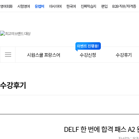
영어회화
시험영어
유럽어
아시아어
한국어
진짜학습지
편입
B2B·직무/자격증
시
원
스
사
시원스쿨 프랑스어
수강신청
수강후기
쿨
이
트
프
메
랑
수강후기
뉴
스
어
DELF 한 번에 합격 패스 A2
작성자 : 옥정