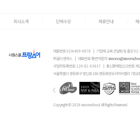
회사소개
단체수강
제휴안내
채
대표번호
02)6409-0878
|
기업체 교육 컨설팅 및 출강
02-
㈜골드앤에스
|
대표번호/통번역문의:
siwoncs@siwonscho
사업자등록번호:
120-81-63837
|
통신판매업신고번호: 제
서울특별시 영등포구 영신로 166 영등포반도아이비밸리 7층,8
Copyright ©
2026
siwonschool. All Rights Reserved.