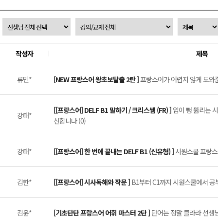
작성자
제목
류민*
[NEW 프랑스어 왕초보탈출 2탄 ]
프랑스어가 어렵지 않게 도와준 
[[프랑스어] DELF B1 말하기 / 크리스쌤 (FR) ]
입이 뻥 뚫리는 시
강태*
신합니다 (0)
강태*
[[프랑스어] 한 번에 끝내는 DELF B1 (신유형) ]
시원스쿨 프랑스어 
김한*
[[프랑스어] 시사독해와 작문 ]
B1부터 C1까지 시원스쿨에서 공부
김윤*
[기초탄탄 프랑스어 어휘 마스터 2탄 ]
단어는 정말 클라라 선생님이