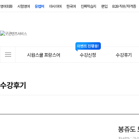
영어회화
시험영어
유럽어
아시아어
한국어
진짜학습지
편입
B2B·직무/자격증
시
원
스
사
시원스쿨 프랑스어
수강신청
수강후기
쿨
이
트
프
메
랑
수강후기
뉴
스
어
봉쥬도 
작성자 : 구수