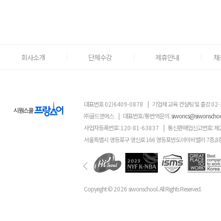
회사소개
단체수강
제휴안내
채
대표번호
02)6409-0878
|
기업체 교육 컨설팅 및 출강
02-
㈜골드앤에스
|
대표번호/통번역문의:
siwoncs@siwonscho
사업자등록번호:
120-81-63837
|
통신판매업신고번호: 제
서울특별시 영등포구 영신로 166 영등포반도아이비밸리 7층,8
Copyright ©
2026
siwonschool. All Rights Reserved.