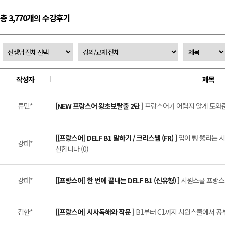
총 3,770개의 수강후기
작성자
제목
류민*
[NEW 프랑스어 왕초보탈출 2탄 ]
프랑스어가 어렵지 않게 도와준 
[[프랑스어] DELF B1 말하기 / 크리스쌤 (FR) ]
입이 뻥 뚫리는 시
강태*
신합니다 (0)
강태*
[[프랑스어] 한 번에 끝내는 DELF B1 (신유형) ]
시원스쿨 프랑스어 
김한*
[[프랑스어] 시사독해와 작문 ]
B1부터 C1까지 시원스쿨에서 공부