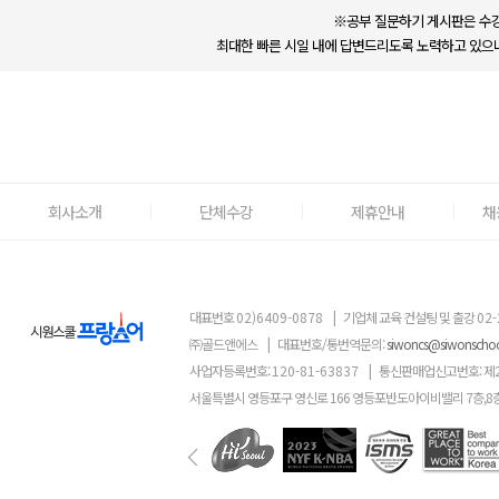
※공부 질문하기 게시판은 수강
최대한 빠른 시일 내에 답변드리도록 노력하고 있으나
회사소개
단체수강
제휴안내
채
대표번호
02)6409-0878
|
기업체 교육 컨설팅 및 출강
02-
㈜골드앤에스
|
대표번호/통번역문의:
siwoncs@siwonscho
사업자등록번호:
120-81-63837
|
통신판매업신고번호: 제
서울특별시 영등포구 영신로 166 영등포반도아이비밸리 7층,8