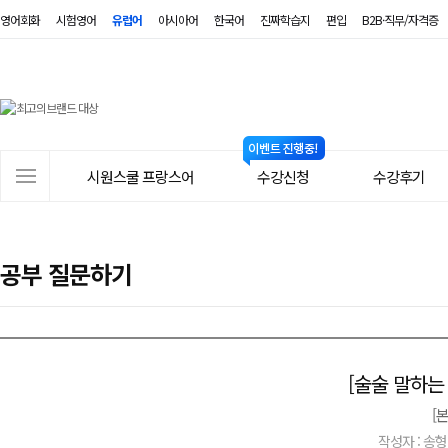
영어회화
시험영어
유럽어
아시아어
한국어
진짜학습지
편입
B2B·직무/자격증
시
원
스
사
시원스쿨 프랑스어
수강신청
수강후기
쿨
이
트
프
메
랑
공부 질문하기
뉴
스
어
[술술 말하는
[
작성자 : 송형