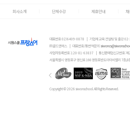
회사소개
단체수강
제휴안내
채
대표번호
02)6409-0878
|
기업체 교육 컨설팅 및 출강
02-
㈜골드앤에스
|
대표번호/통번역문의:
siwoncs@siwonscho
사업자등록번호:
120-81-63837
|
통신판매업신고번호: 제
서울특별시 영등포구 영신로 166 영등포반도아이비밸리 7층,8
Copyright ©
2026
siwonschool. All Rights Reserved.