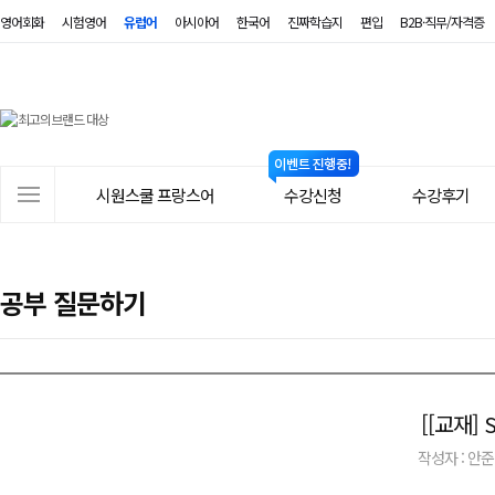
영어회화
시험영어
유럽어
아시아어
한국어
진짜학습지
편입
B2B·직무/자격증
시
원
스
사
시원스쿨 프랑스어
수강신청
수강후기
쿨
이
트
프
메
랑
공부 질문하기
뉴
스
어
[[교재]
작성자 : 안준