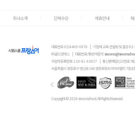
회사소개
단체수강
제휴안내
채
대표번호
02)6409-0878
|
기업체 교육 컨설팅 및 출강
02-
㈜골드앤에스
|
대표번호/통번역문의:
siwoncs@siwonscho
사업자등록번호:
120-81-63837
|
통신판매업신고번호: 제
서울특별시 영등포구 영신로 166 영등포반도아이비밸리 7층,8
Copyright ©
2026
siwonschool. All Rights Reserved.