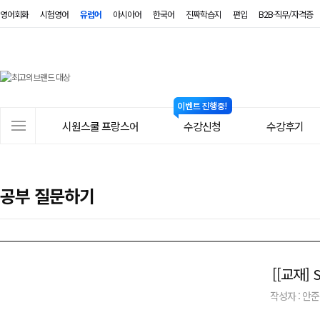
영어회화
시험영어
유럽어
아시아어
한국어
진짜학습지
편입
B2B·직무/자격증
시
원
스
사
시원스쿨 프랑스어
수강신청
수강후기
쿨
이
트
프
메
랑
공부 질문하기
뉴
스
어
[[교재]
작성자 : 안준