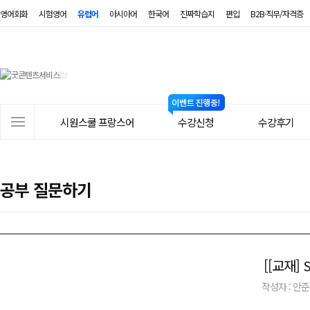
영어회화
시험영어
유럽어
아시아어
한국어
진짜학습지
편입
B2B·직무/자격증
시
원
스
사
시원스쿨 프랑스어
수강신청
수강후기
쿨
이
트
프
메
랑
공부 질문하기
뉴
스
어
[[교재]
작성자 : 안준