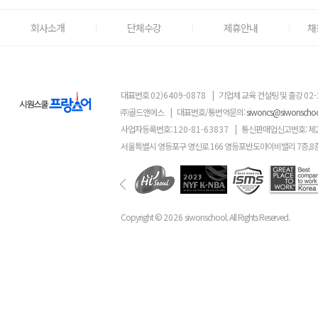
회사소개
단체수강
제휴안내
채
대표번호
02)6409-0878
|
기업체 교육 컨설팅 및 출강
02-
㈜골드앤에스
|
대표번호/통번역문의:
siwoncs@siwonscho
사업자등록번호:
120-81-63837
|
통신판매업신고번호: 제
서울특별시 영등포구 영신로 166 영등포반도아이비밸리 7층,8
Copyright ©
2026
siwonschool. All Rights Reserved.