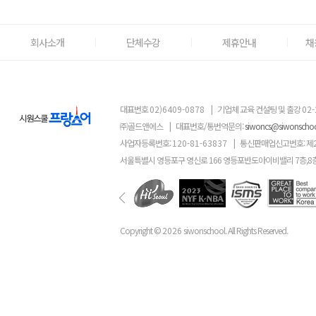
회사소개
단체수강
제휴안내
채
대표번호
02)6409-0878
|
기업체 교육 컨설팅 및 출강
02-
㈜골드앤에스
|
대표번호/통번역문의:
siwoncs@siwonscho
사업자등록번호:
120-81-63837
|
통신판매업신고번호: 제
서울특별시 영등포구 영신로 166 영등포반도아이비밸리 7층,8
Copyright ©
2026
siwonschool. All Rights Reserved.