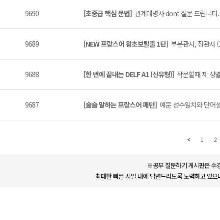
9690
[초중급 핵심 문법]
관계대명사 dont 질문 드립니다. (
9689
[NEW 프랑스어 왕초보탈출 1탄]
부분관사, 정관사 (1
9688
[한 번에 끝내는 DELF A1 (신유형)]
작문할때 제 성별 
9687
[술술 말하는 프랑스어 패턴]
예문 성수일치와 단어설명
1
2
※공부 질문하기 게시판은 수강
최대한 빠른 시일 내에 답변드리도록 노력하고 있으나