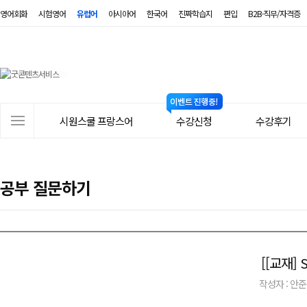
영어회화
시험영어
유럽어
아시아어
한국어
진짜학습지
편입
B2B·직무/자격증
시
원
스
사
시원스쿨 프랑스어
수강신청
수강후기
쿨
이
트
프
메
랑
공부 질문하기
뉴
스
어
[[교재]
작성자 : 안준