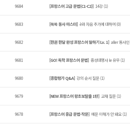
9684
[프랑스어 고급 문법(C1-C2)]
14강 (1)
9683
[쏙쏙 동사 마스터]
è와 자음 추가에 대하여 (0)
9682
[한권 한달 완성 프랑스어 말하기 Lv. 1]
aller 동사인
9681
[GO! 독학 프랑스어 문법]
중성대명사 le 유무 (1)
9680
[종합평가 Q&A]
강의 순서 질문 (1)
9679
[NEW 프랑스어 왕초보탈출 1탄]
교재 질문 (1)
9678
[프랑스어 중급 문법·작문]
예문 이해가 안 돼요 (1)