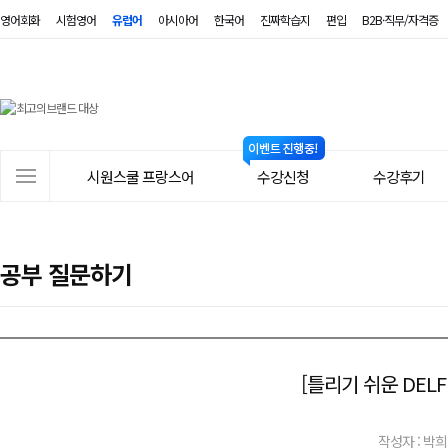
영어회화
시험영어
유럽어
아시아어
한국어
진짜학습지
편입
B2B·직무/자격증
시
원
스
사
시원스쿨 프랑스어
수강신청
수강후기
쿨
이
트
프
메
랑
공부 질문하기
뉴
스
어
[틀리기 쉬운 DELF
작성자 : 박희