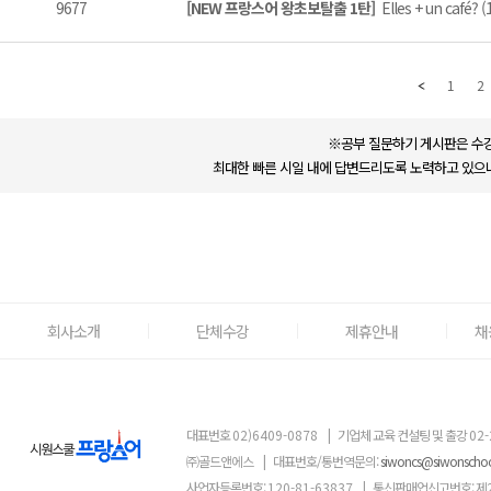
9677
[NEW 프랑스어 왕초보탈출 1탄]
Elles + un café? (
1
2
※공부 질문하기 게시판은 수강
최대한 빠른 시일 내에 답변드리도록 노력하고 있으나
회사소개
단체수강
제휴안내
채
대표번호
02)6409-0878
|
기업체 교육 컨설팅 및 출강
02-
㈜골드앤에스
|
대표번호/통번역문의:
siwoncs@siwonscho
사업자등록번호:
120-81-63837
|
통신판매업신고번호: 제