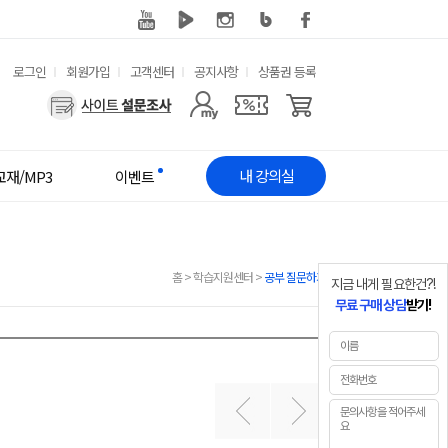
유
로그인
회원가입
고객센터
공지사항
상품권 등록
용
사
한
용
메
자
내 강의실
교재/MP3
이벤트
뉴
메
뉴
홈
>
학습지원센터
>
공부 질문하기
지금 내게 필요한건?!
무료 구매 상담
받기!