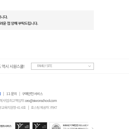
니다.
려운 점 양해 부탁드립니다.
FAMILY SITE
 역시 시원스쿨!
침
|
1:1 문의
|
구매안전 서비스
객(사업)최고책임자:
ceo@siwonschool.com
부교육지원청-
414
호
|
호스팅 제공자 : ㈜KT