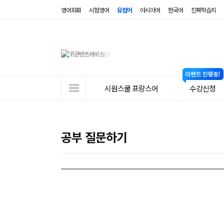
영어회화
시험영어
유럽어
아시아어
한국어
진짜학습지
사
시원스쿨 프랑스어
수강신청
이
트
메
공부 질문하기
뉴