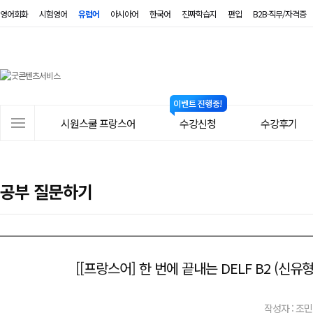
영어회화
시험영어
유럽어
아시아어
한국어
진짜학습지
편입
B2B·직무/자격증
시
원
스
사
시원스쿨 프랑스어
수강신청
수강후기
쿨
이
트
프
메
랑
공부 질문하기
뉴
스
어
[[프랑스어] 한 번에 끝내는 DELF B2 (
작성자 : 조민