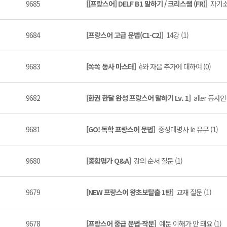
9685
[[프랑스어] DELF B1 말하기 / 크리스쌤 (FR)]
자기소
9684
[프랑스어 고급 문법(C1-C2)]
14강 (1)
9683
[쏙쏙 동사 마스터]
è와 자음 추가에 대하여 (0)
9682
[한권 한달 완성 프랑스어 말하기 Lv. 1]
aller 동사인
9681
[GO! 독학 프랑스어 문법]
중성대명사 le 유무 (1)
9680
[종합평가 Q&A]
강의 순서 질문 (1)
9679
[NEW 프랑스어 왕초보탈출 1탄]
교재 질문 (1)
9678
[프랑스어 중급 문법·작문]
예문 이해가 안 돼요 (1)