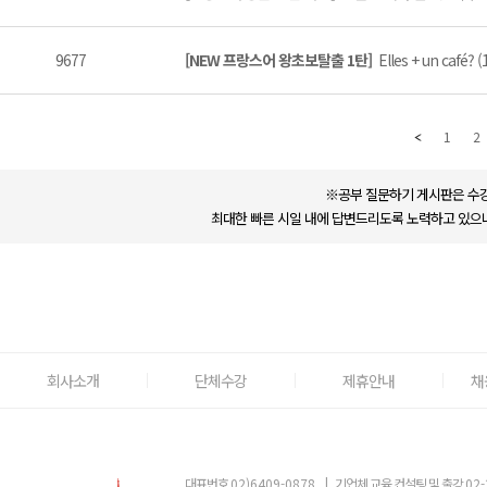
9677
[NEW 프랑스어 왕초보탈출 1탄]
Elles + un café? (
1
2
※공부 질문하기 게시판은 수강
최대한 빠른 시일 내에 답변드리도록 노력하고 있으나
회사소개
단체수강
제휴안내
채
대표번호
02)6409-0878
|
기업체 교육 컨설팅 및 출강
02-