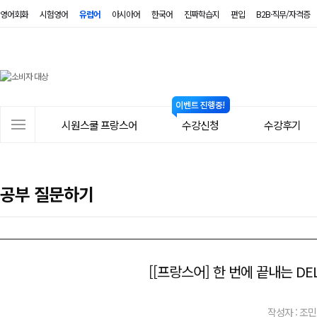
영어회화
시험영어
유럽어
아시아어
한국어
진짜학습지
편입
B2B·직무/자격증
시
원
스
사
시원스쿨 프랑스어
수강신청
수강후기
쿨
이
트
프
메
랑
공부 질문하기
뉴
스
어
[[프랑스어] 한 번에 끝내는 DE
작성자 : 조민