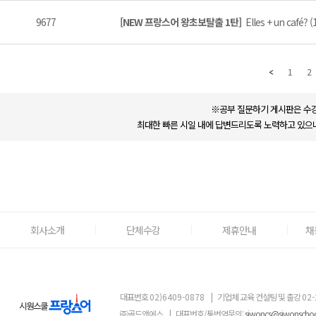
9677
[NEW 프랑스어 왕초보탈출 1탄]
Elles + un café? (
1
2
※공부 질문하기 게시판은 수강
최대한 빠른 시일 내에 답변드리도록 노력하고 있으나
회사소개
단체수강
제휴안내
채
대표번호
02)6409-0878
|
기업체 교육 컨설팅 및 출강
02-
㈜골드앤에스
|
대표번호/통번역문의:
siwoncs@siwonscho