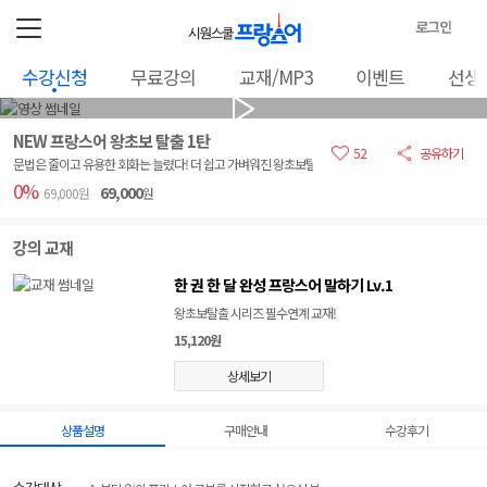
로그인
로
수강신청
무료강의
교재/MP3
이벤트
선생
그
인
정
NEW 프랑스어 왕초보 탈출 1탄
보
52
공유하기
문법은 줄이고 유용한 회화는 늘렸다! 더 쉽고 가벼워진 왕초보탈출
0%
69,000
69,000원
원
강의 교재
한 권 한 달 완성 프랑스어 말하기 Lv.1
왕초보탈출 시리즈 필수연계 교재!
15,120원
상세보기
상품설명
구매안내
수강후기