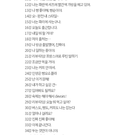
12강 나는 파란색 셔츠에 빨간색 가방을 메고 있어.
13강 나 빵 좋아해. 빵순이야.
14강 오~ 완전 내 스타일~
15강 너는 파리에 사는구나.
16강 오늘도 출근합니다.
17강 내일 뭐 할 거야?
18강 저의 출처는…
19강 나 방금 출발했어, 진짜야.
20강 나 일하는 중이야.
21강 리뷰 타임! 프랑스어로 루틴 말하기
22강 조금만 먹을 거야.
23강 나는 커피 안 마셔.
24강 인생은 빵오쇼콜라
25강 난 이거 원해!
26강 내가 하고 싶은 건~
27강 입어봐도 될까요?
28강 숙제는 해야 해서 devoirs !
29강 리뷰 타임! 오늘 뭐 먹고 싶어?
30강 버스도, 빵도, 커피도 나는 잡는다
31강 얼마나 걸려요?
32강 진짜 진짜 좋아해
33강 이제 끝나간다.
34강 두는 것만이 아니야.