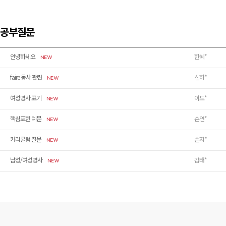
공부질문
안녕하세요
한혜*
faire 동사 관련
신하*
여성명사 표기
이도*
핵심표현 예문
손연*
커리큘럼 질문
손지*
남성/여성명사
김태*