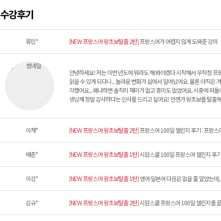
수강후기
류민*
[NEW 프랑스어 왕초보탈출 2탄]
프랑스어가 어렵지 않게 도와준 강의
안녕하세요! 저는 이번 년도에 뭐라도 해 봐야겠다 시작해서 무작정 프랑
읽을 수 있게 되다니... 놀라운 변화가 삶에서 일어났어요. 물론 아직은
각했어요... 왜냐하면 솔직히 재미가 없고 흥미도 없었어요. 시중에 떠
생님께 정말 감사하다는 인사를 드리고 싶어요! 언젠가 왕초보를 탈출해
이채*
[NEW 프랑스어 왕초보탈출 2탄]
프랑스어 100일 챌린지 후기 : 프랑스
배준*
[NEW 프랑스어 왕초보탈출 1탄]
시원스쿨 100일 프랑스어 챌린지 후
이강*
[NEW 프랑스어 왕초보탈출 1탄]
영어·일본어 다음은 없을 줄 알았는데,
김규*
[NEW 프랑스어 왕초보탈출 2탄]
시원스쿨 프랑스어 100일 챌린지를 끝마