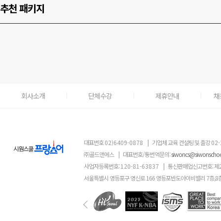
추천 패키지
회사소개
단체수강
제휴안내
채
대표번호
02)6409-0878
|
기업체 교육 컨설팅 및 출강
02-
㈜골드앤에스
|
대표번호/통번역문의:
siwoncs@siwonscho
사업자등록번호:
120-81-63837
|
통신판매업신고번호: 제
서울특별시 영등포구 영신로 166 영등포반도아이비밸리 7층,8