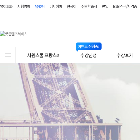
영어회화
시험영어
유럽어
아시아어
한국어
진짜학습지
편입
B2B·직무/자격증
시
원
스
사
시원스쿨 프랑스어
수강신청
수강후기
쿨
이
트
프
메
랑
뉴
스
어