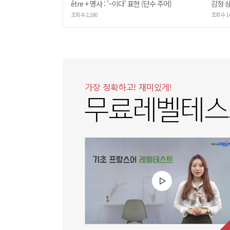
être + 명사 : '~이다' 표현 (단수 주어)
감정 상
조회수 2,180
조회수 1