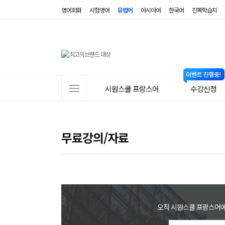
영어회화
시험영어
유럽어
아시아어
한국어
진짜학습지
사
시원스쿨 프랑스어
수강신청
이
트
메
무료강의/자료
뉴
오직 시원스쿨 프랑스어