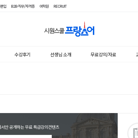
편입
B2B·직무/자격증
어학원
RECRUIT
시
원
스
수강후기
선생님 소개
무료강의/자료
쿨
프
랑
스
어
에서만 공개하는 무료 특급강의컨텐츠