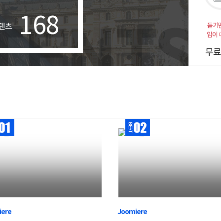
168
텐츠
듣기
입이 
무료
iere
Joomiere