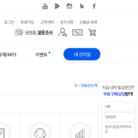
유
로그인
회원가입
고객센터
공지사항
상품권 등록
용
사
한
용
메
자
내 강의실
교재/MP3
이벤트
뉴
메
뉴
홈
>
무료강의/자료
지금 내게 필요한건?!
무료 구매 상담
받기!