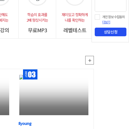
만해도
학습의 효과를
재미있고 정확하게
개인 정보 수집동의
떼지는
2배 향상시키는
나를 확인하는
더보기
강의
무료MP3
레벨테스트
상담신청
+
Ilyoung