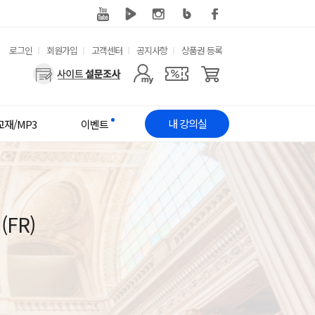
유
로그인
회원가입
고객센터
공지사항
상품권 등록
용
사
한
용
메
자
내 강의실
교재/MP3
이벤트
뉴
메
뉴
FR)