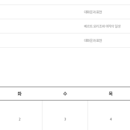
대화문과 표현
베르트 모리조와 여자의 일생
대화문과 표현
화
수
목
2
3
4