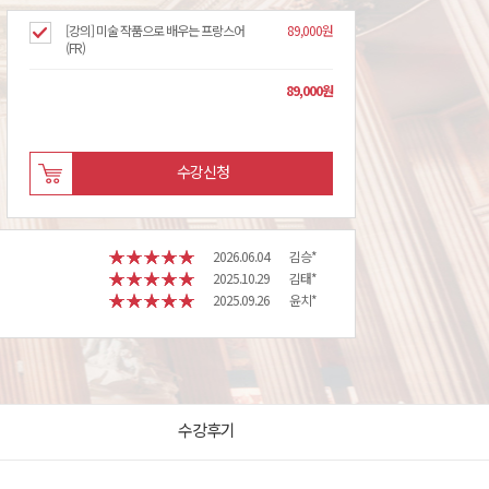
[강의] 미술 작품으로 배우는 프랑스어
89,000원
(FR)
89,000
원
수강신청
2026.06.04
김승*
2025.10.29
김태*
2025.09.26
윤치*
수강후기