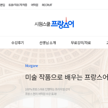
편입
B2B·직무/자격증
어학원
RECRUIT
시
원
스
수강후기
선생님 소개
무료강의/자료
쿨
프
랑
Morgane
스
미술 작품으로 배우는 프랑스어(
어
100% 프랑스어로 진행하는 프리미엄 강의
프랑스 현지 어학원 수강 효과!