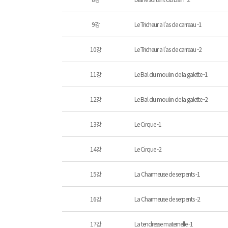
9강
Le Tricheur a l'as de carreau -1
10강
Le Tricheur a l'as de carreau -2
11강
Le Bal du moulin de la galette -1
12강
Le Bal du moulin de la galette -2
13강
Le Cirque -1
14강
Le Cirque -2
15강
La Charmeuse de serpents -1
16강
La Charmeuse de serpents -2
17강
La tendresse maternelle -1