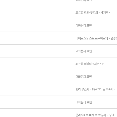
죠르쥬 드 라 투르의 <사기꾼>
대화문과 표현
피에르 오귀스트 르누아르의 <물랭 
대화문과 표현
죠르쥬 쇠라의 <서커스>
대화문과 표현
앙리 루소의 <뱀을 그리는 주술사>
대화문과 표현
엘리자베트 비제 르 브룅과 모성애