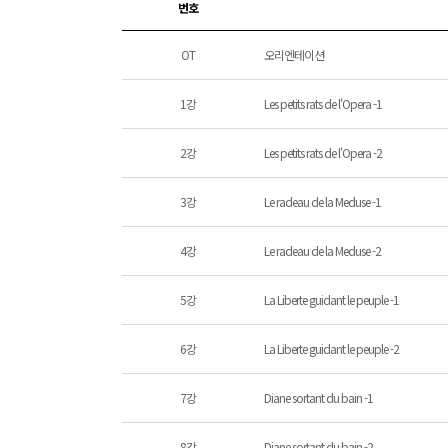
번호
OT
오리엔테이션
1강
Les petits rats de l'Opera -1
2강
Les petits rats de l'Opera -2
3강
Le radeau de la Meduse -1
4강
Le radeau de la Meduse -2
5강
La Liberte guidant le peuple -1
6강
La Liberte guidant le peuple -2
7강
Diane sortant du bain -1
8강
Diane sortant du bain -2