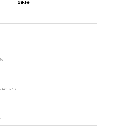
학습내용
목>
자유의 여신>
>