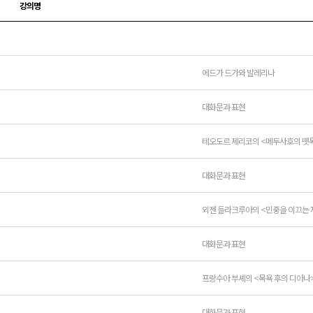
강의명
에드가 드가와 발레리나
대화문과 표현
테오도르 제리코의 <메두사호의 뗏
대화문과 표현
외젠 들라크루아의 <민중을 이끄는 
대화문과 표현
프랑수아 부셰의 <목욕 후의 디아나
대화문과 표현