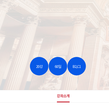
20강
60일
B2,C1
강좌소개