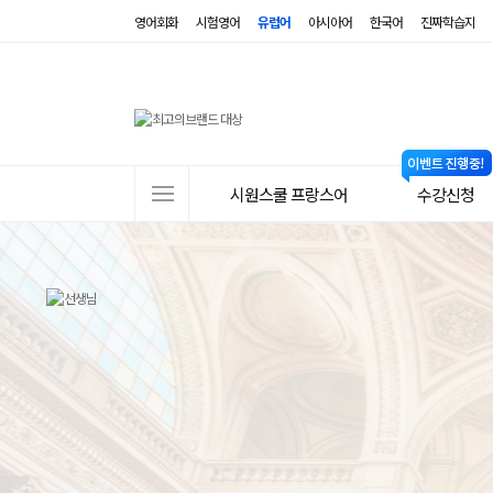
영어회화
시험영어
유럽어
아시아어
한국어
진짜학습지
사
시원스쿨 프랑스어
수강신청
이
트
메
뉴