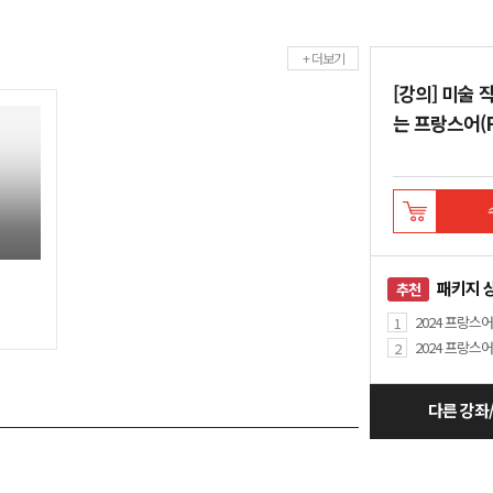
+ 더보기
[강의] 미술
는 프랑스어(F
패키지 
추천
2024 프랑스어 
1
2024 프랑스어
2
다른 강좌