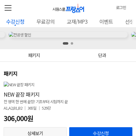
로그인
로
수강신청
무료강의
교재/MP3
이벤트
선생
그
수
인
정
강
보
신
패키지
단과
청
패키지
NEW 끝장 패키지
전 영역 한 번에 끝장! 기초부터 시험까지 끝
A1,A2,B1,B2 │ 365일 │ 529강
306,000원
상세보기
수강신청