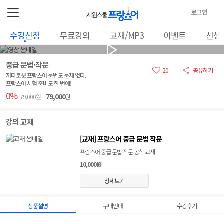
로그인
로
수강신청
무료강의
교재/MP3
이벤트
선생
그
인
정
중급 문법·작문
보
20
공유하기
까다로운 프랑스어 문법도 문제 없다.
프랑스어 시험 준비도 한 번에!
0%
79,000
79,000원
원
강의 교재
[교재] 프랑스어 중급 문법 작문
프랑스어 중급 문법 작문 공식 교재
10,000원
상세보기
상품설명
구매안내
수강후기