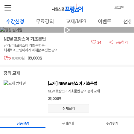
로그인
로
수강신청
무료강의
교재/MP3
이벤트
선생
그
인
정
NEW 프랑스어 기초문법
보
34
공유하기
단기간에 프랑스어 기초 문법을-
체계적이고 명확하게 이해할 수 있는 강의!
0%
89,000
89,000원
원
강의 교재
[교재] NEW 프랑스어 기초문법
NEW 프랑스어 기초문법 강의 공식 교재
25,000원
상세보기
상품설명
구매안내
수강후기