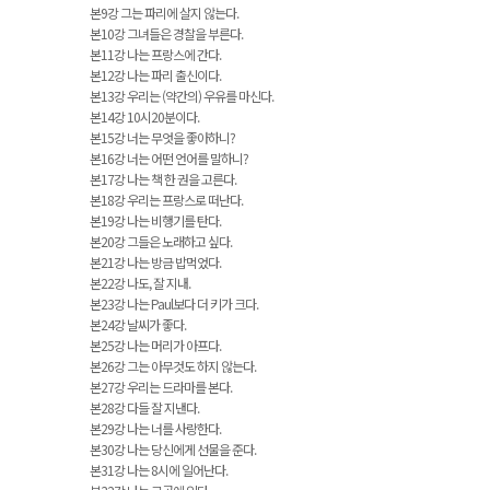
본9강 그는 파리에 살지 않는다.
본10강 그녀들은 경찰을 부른다.
본11강 나는 프랑스에 간다.
본12강 나는 파리 출신이다.
본13강 우리는 (약간의) 우유를 마신다.
본14강 10시20분이다.
본15강 너는 무엇을 좋아하니?
본16강 너는 어떤 언어를 말하니?
본17강 나는 책 한 권을 고른다.
본18강 우리는 프랑스로 떠난다.
본19강 나는 비행기를 탄다.
본20강 그들은 노래하고 싶다.
본21강 나는 방금 밥먹었다.
본22강 나도, 잘 지내.
본23강 나는 Paul보다 더 키가 크다.
본24강 날씨가 좋다.
본25강 나는 머리가 아프다.
본26강 그는 아무것도 하지 않는다.
본27강 우리는 드라마를 본다.
본28강 다들 잘 지낸다.
본29강 나는 너를 사랑한다.
본30강 나는 당신에게 선물을 준다.
본31강 나는 8시에 일어난다.