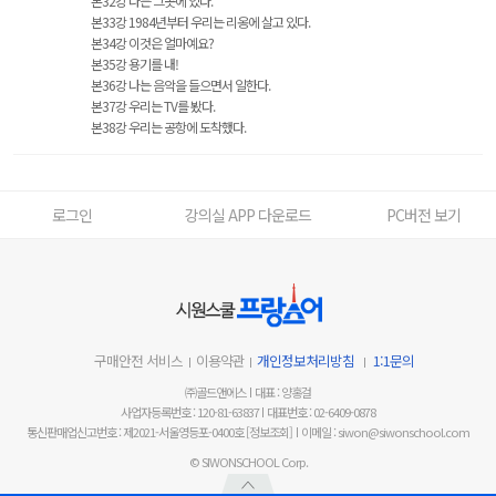
본32강 나는 그곳에 있다.
본33강 1984년부터 우리는 리옹에 살고 있다.
본34강 이것은 얼마예요?
본35강 용기를 내!
본36강 나는 음악을 들으면서 일한다.
본37강 우리는 TV를 봤다.
본38강 우리는 공항에 도착했다.
로그인
강의실 APP 다운로드
PC버전 보기
구매안전 서비스
이용약관
개인정보처리방침
1:1문의
㈜골드앤에스
대표 : 양홍걸
사업자등록번호 : 120-81-63837
대표번호 : 02-6409-0878
통신판매업신고번호 : 제2021-서울영등포-0400호
[정보조회]
이메일 : siwon@siwonschool.com
© SIWONSCHOOL Corp.