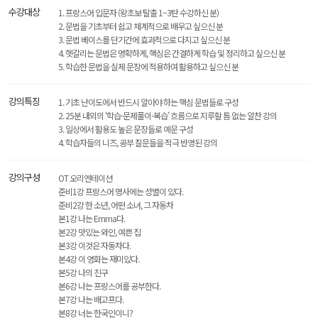
수강대상
1. 프랑스어 입문자 (왕초보 탈출 1~3탄 수강하신 분)
2. 문법을 기초부터 쉽고 체계적으로 배우고 싶으신 분
3. 문법 베이스를 단기간에 효과적으로 다지고 싶으신 분
4. 헷갈리는 문법은 명확하게, 핵심은 간결하게 학습 및 정리하고 싶으신 분
5. 학습한 문법을 실제 문장에 적용하여 활용하고 싶으신 분
강의특징
1. 기초 난이도에서 반드시 알아야 하는 핵심 문법들로 구성
2. 25분 내외의 ‘학습-문제풀이-복습’ 흐름으로 지루할 틈 없는 알찬 강의
3. 일상에서 활용도 높은 문장들로 예문 구성
4. 학습자들의 니즈, 공부 질문들을 적극 반영된 강의
강의구성
OT 오리엔테이션
준비1강 프랑스어 명사에는 성별이 있다.
준비2강 한 소년, 어떤 소녀, 그 자동차
본1강 나는 Emma다.
본2강 맛있는 와인, 예쁜 집
본3강 이것은 자동차다.
본4강 이 영화는 재미있다.
본5강 나의 친구
본6강 나는 프랑스어를 공부한다.
본7강 나는 배고프다.
본8강 너는 한국인이니?