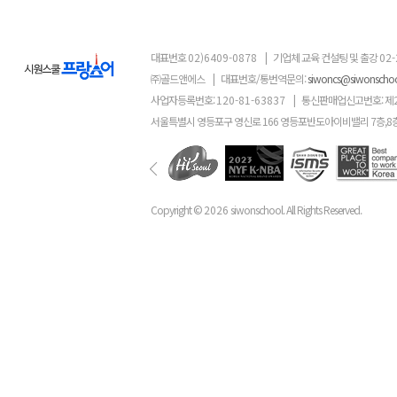
대표번호
02)6409-0878
|
기업체 교육 컨설팅 및 출강
02-
㈜골드앤에스
|
대표번호/통번역문의:
siwoncs@siwonscho
사업자등록번호:
120-81-63837
|
통신판매업신고번호: 제
서울특별시 영등포구 영신로 166 영등포반도아이비밸리 7층,8
Copyright ©
2026
siwonschool. All Rights Reserved.