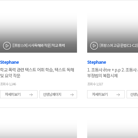
[[프랑스어] 시사독해와 작문] 학교 폭력
Stephane
Stephane
학교 폭력 관련 텍스트 어휘 학습, 텍스트 독해
1. 조동사 être + p.p 2. 조동사 av
및 요약 작문
부정법의 복합시제
조회수 1,146
조회수 1,517
자세히보기
선생님페이지
자세히보기
선생