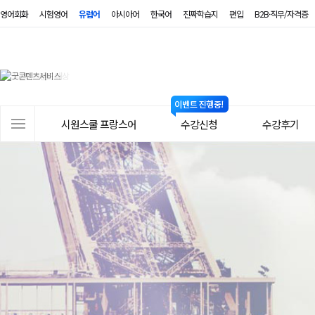
영어회화
시험영어
유럽어
아시아어
한국어
진짜학습지
편입
B2B·직무/자격증
시
원
스
사
시원스쿨 프랑스어
수강신청
수강후기
쿨
이
트
프
메
랑
뉴
스
어