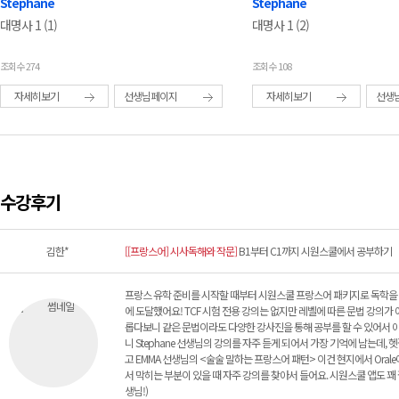
Stephane
Stephane
대명사 1 (1)
대명사 1 (2)
조회수 274
조회수 108
자세히보기
선생님페이지
자세히보기
선생
수강후기
김한*
[[프랑스어] 시사독해와 작문]
B1부터 C1까지 시원스쿨에서 공부하기
프랑스 유학 준비를 시작할 때부터 시원스쿨 프랑스어 패키지로 독학을 했어
에 도달했어요! TCF 시험 전용 강의는 없지만 레벨에 따른 문법 강의
롭다보니 같은 문법이라도 다양한 강사진을 통해 공부를 할 수 있어서 아
니 Stephane 선생님의 강의를 자주 듣게 되어서 가장 기억에 남는데
고 EMMA 선생님의 <술술 말하는 프랑스어 패턴> 이건 현지에서 Or
서 막히는 부분이 있을 때 자주 강의를 찾아서 들어요. 시원스쿨 앱도 꽤 잘 
생님!)