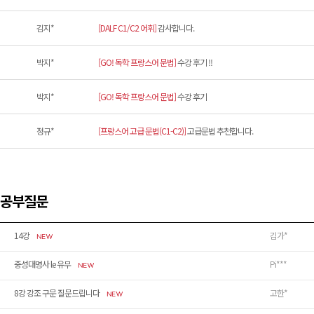
김지*
[DALF C1/C2 어휘]
감사합니다.
박지*
[GO! 독학 프랑스어 문법]
수강 후기 !!
박지*
[GO! 독학 프랑스어 문법]
수강 후기
정규*
[프랑스어 고급 문법(C1-C2)]
고급문법 추천합니다.
공부질문
14강
김가*
중성대명사 le 유무
Pi***
8강 강조 구문 질문드립니다
고한*