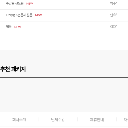
수강율 진도율
박주*
169pg. 6번문제 질문
안유*
제목
이다*
추천 패키지
회사소개
단체수강
제휴안내
채